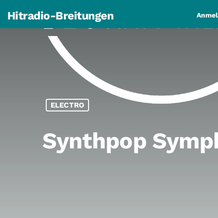
Hitradio-Breitungen
Anmel
ELECTRO
Synthpop Symph