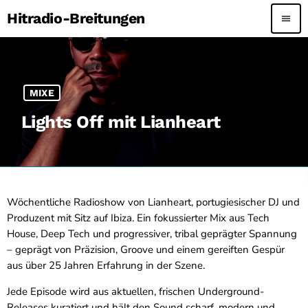
Hitradio-Breitungen
menu
MIXE
Lights Off mit Lianheart
Wöchentliche Radioshow von Lianheart, portugiesischer DJ und
Produzent mit Sitz auf Ibiza. Ein fokussierter Mix aus Tech
House, Deep Tech und progressiver, tribal geprägter Spannung
– geprägt von Präzision, Groove und einem gereiften Gespür
aus über 25 Jahren Erfahrung in der Szene.
Jede Episode wird aus aktuellen, frischen Underground-
Releases kuratiert und hält den Sound scharf, modern und