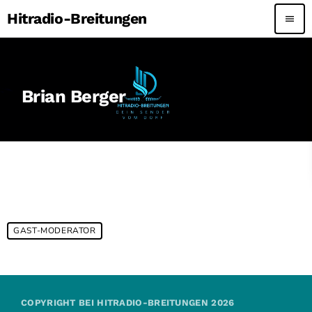
Hitradio-Breitungen
menu
Brian Berger
GAST-MODERATOR
COPYRIGHT BEI HITRADIO-BREITUNGEN 2026