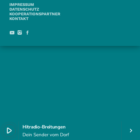
IMPRESSUM
DATENSCHUTZ
KOOPERATIONSPARTNER
KONTAKT
Hitradio-Breitungen
play_arrow
keyboard_arrow_right
Dein Sender vom Dorf